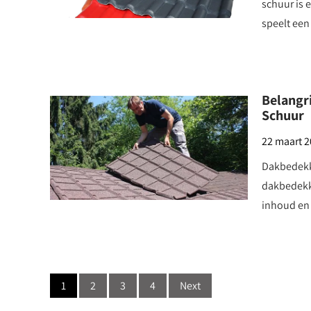
schuur is 
speelt een
Belangr
Schuur
22 maart 
Dakbedekk
dakbedekki
inhoud en 
Posts
1
2
3
4
Next
navigation