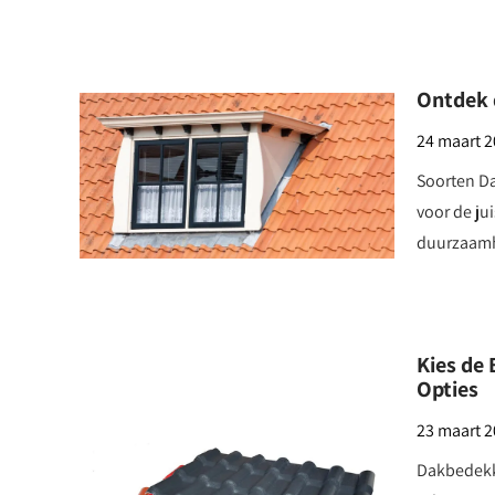
Ontdek 
24 maart 
Soorten Da
voor de ju
duurzaamh
Kies de
Opties
23 maart 
Dakbedekk