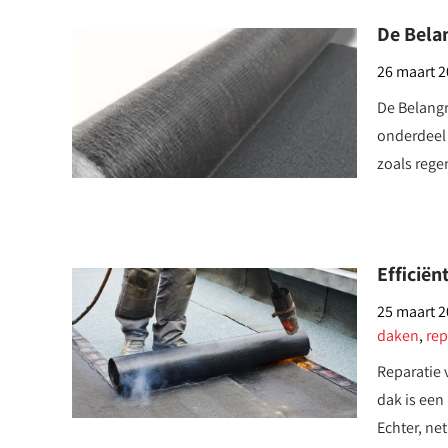
De Bela
26 maart 
De Belangr
onderdeel 
zoals rege
Efficiën
25 maart 
daken
,
rep
Reparatie 
dak is een
Echter, net