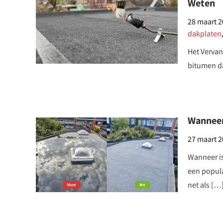
Weten
28 maart 
dakplaten
Het Vervan
bitumen da
Wanneer
27 maart 
Wanneer is
een popula
net als […