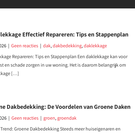
lekkage Effectief Repareren: Tips en Stappenplan
2026
|
Geen reacties
|
dak
,
dakbedekking
,
daklekkage
kkage Repareren: Tips en Stappenplan Een daklekkage kan voor
ast en schade zorgen in uw woning. Het is daarom belangrijk om
kkage […]
e Dakbedekking: De Voordelen van Groene Daken
2026
|
Geen reacties
|
groen
,
groendak
Trend: Groene Dakbedekking Steeds meer huiseigenaren en