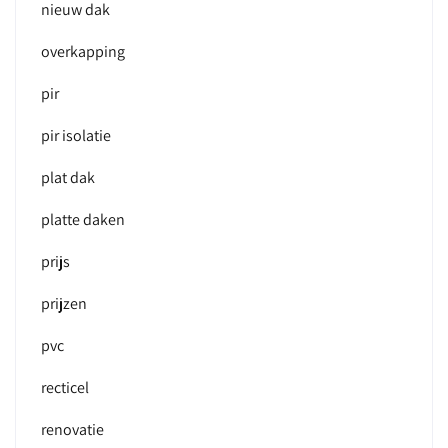
nieuw dak
overkapping
pir
pir isolatie
plat dak
platte daken
prijs
prijzen
pvc
recticel
renovatie