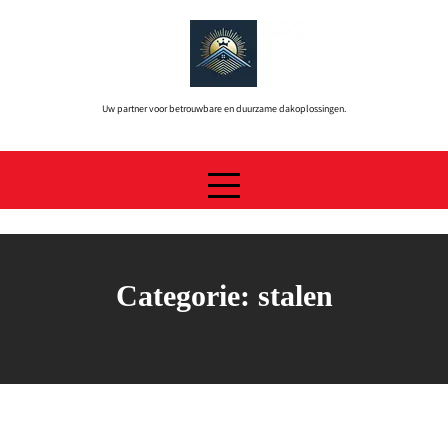
Skip
to
content
Uw partner voor betrouwbare en duurzame dakoplossingen.
Categorie:
stalen