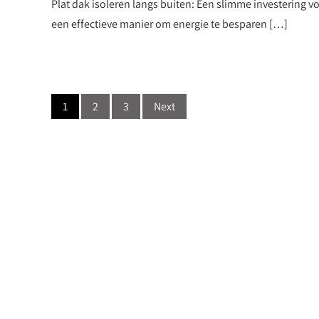
Plat dak isoleren langs buiten: Een slimme investering v
een effectieve manier om energie te besparen […]
Posts
1
2
3
Next
navigation