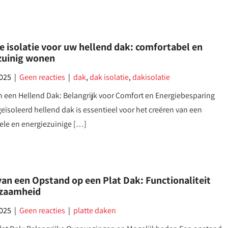
e isolatie voor uw hellend dak: comfortabel en
zuinig wonen
2025
|
Geen reacties
|
dak
,
dak isolatie
,
dakisolatie
an een Hellend Dak: Belangrijk voor Comfort en Energiebesparing
eïsoleerd hellend dak is essentieel voor het creëren van een
ele en energiezuinige […]
an een Opstand op een Plat Dak: Functionaliteit
zaamheid
2025
|
Geen reacties
|
platte daken