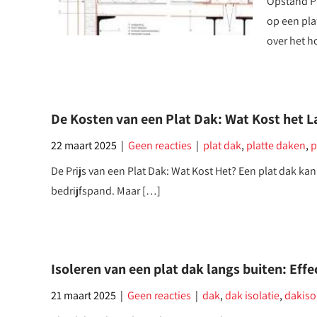
Opstand P
op een pla
over het h
De Kosten van een Plat Dak: Wat Kost het L
22 maart 2025
|
Geen reacties
|
plat dak
,
platte daken
,
p
De Prijs van een Plat Dak: Wat Kost Het? Een plat dak kan
bedrijfspand. Maar […]
Isoleren van een plat dak langs buiten: Eff
21 maart 2025
|
Geen reacties
|
dak
,
dak isolatie
,
dakiso