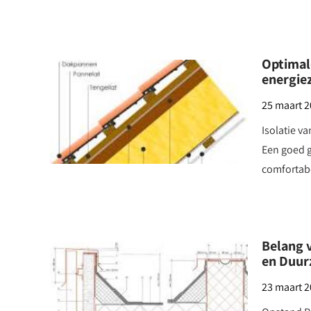
Optimal
energie
25 maart 
Isolatie v
Een goed g
comfortab
Belang v
en Duur
23 maart 