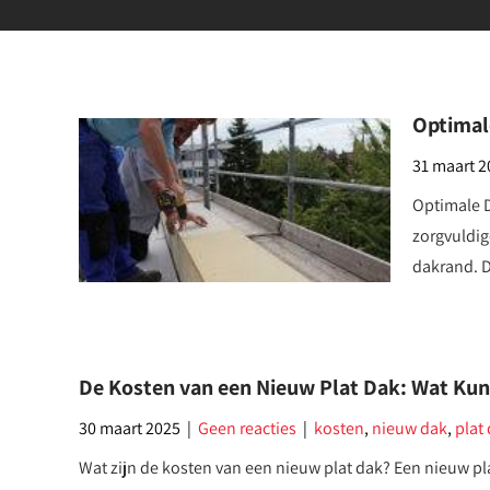
Optimal
31 maart 
Optimale D
zorgvuldig
dakrand. 
De Kosten van een Nieuw Plat Dak: Wat Ku
30 maart 2025
|
Geen reacties
|
kosten
,
nieuw dak
,
plat
Wat zijn de kosten van een nieuw plat dak? Een nieuw pl