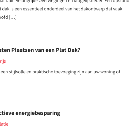
lat Dak: Belangrijke Overwegingen en Mogelijkheden Een opstand
t dak is een essentieel onderdeel van het dakontwerp dat vaak
oofd […]
aten Plaatsen van een Plat Dak?
rijs
 een stijlvolle en praktische toevoeging zijn aan uw woning of
ectieve energiebesparing
latie