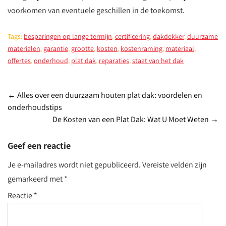
voorkomen van eventuele geschillen in de toekomst.
Tags:
besparingen op lange termijn
,
certificering
,
dakdekker
,
duurzame
materialen
,
garantie
,
grootte
,
kosten
,
kostenraming
,
materiaal
,
offertes
,
onderhoud
,
plat dak
,
reparaties
,
staat van het dak
Post
←
Alles over een duurzaam houten plat dak: voordelen en
onderhoudstips
navigation
De Kosten van een Plat Dak: Wat U Moet Weten
→
Geef een reactie
Je e-mailadres wordt niet gepubliceerd.
Vereiste velden zijn
gemarkeerd met
*
Reactie
*