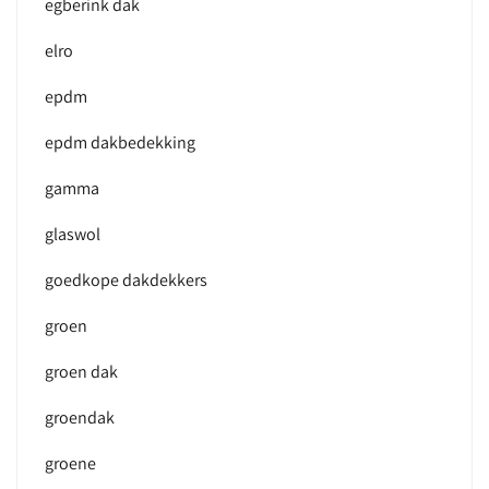
egberink dak
elro
epdm
epdm dakbedekking
gamma
glaswol
goedkope dakdekkers
groen
groen dak
groendak
groene