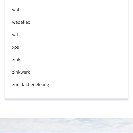
wat
wedeflex
wit
xps
zink
zinkwerk
znd dakbedekking