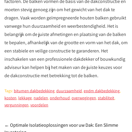
factoren. De balken vormen de basis van de dakconstructie en
moeten stevig genoeg zijn om het gewicht van het dak te
dragen. Vaak worden geïmpregneerde houten balken gebruikt
vanwege hun duurzaamheid en weerbestendigheid. Het is
belangrijk om de juiste afmetingen en plaatsing van de balken
te bepalen, afhankelijk van de grootte en vorm van het dak, om
een stabiele en veilige constructie te garanderen. Het
inschakelen van een professionele dakdekker of bouwkundig
adviseur kan helpen bij het maken van de juiste keuzes voor
de dakconstructie met betrekking tot de balken.
Tags:
bitumen dakbedekking
,
duurzaamheid
,
epdm dakbedekking
,
kosten
,
lekkage
,
nadelen
,
onderhoud
,
overwegingen
,
stabiliteit
,
vergunningen
,
voordelen
Post
←
Optimale Isolatieoplossingen voor uw Dak: Een Slimme