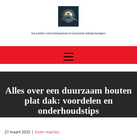
Skip
to
content
Uw partner voor betrouwbare en duurzame dakoplossingen.
Alles over een duurzaam houten
plat dak: voordelen en
onderhoudstips
27 maart 2025
|
Geen reacties