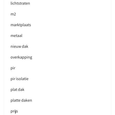
lichtstraten
m2
marktplaats
metaal
nieuw dak
overkapping
pir
pir isolatie
plat dak
platte daken
prijs