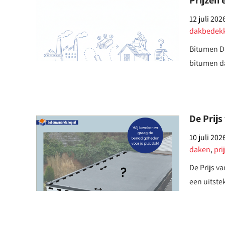
Prijzen 
12 juli 202
dakbedek
Bitumen Da
bitumen da
De Prijs
10 juli 202
daken
,
pri
De Prijs v
een uitste