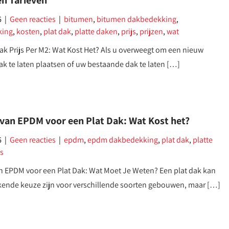
en Tarieven
6
|
Geen reacties
|
bitumen
,
bitumen dakbedekking
,
king
,
kosten
,
plat dak
,
platte daken
,
prijs
,
prijzen
,
wat
k Prijs Per M2: Wat Kost Het? Als u overweegt om een nieuw
k te laten plaatsen of uw bestaande dak te laten […]
 van EPDM voor een Plat Dak: Wat Kost het?
6
|
Geen reacties
|
epdm
,
epdm dakbedekking
,
plat dak
,
platte
js
an EPDM voor een Plat Dak: Wat Moet Je Weten? Een plat dak kan
kende keuze zijn voor verschillende soorten gebouwen, maar […]