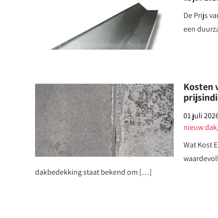
De Prijs v
een duurza
Kosten 
prijsind
01 juli 202
nieuw dak
Wat Kost 
waardevoll
dakbedekking staat bekend om […]