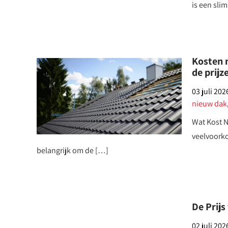
is een sli
Kosten 
de prijz
03 juli 202
nieuw dak
Wat Kost N
veelvoork
belangrijk om de […]
De Prij
02 juli 202