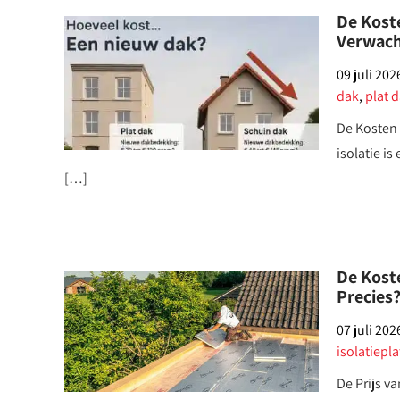
De Kost
Verwac
09 juli 202
dak
,
plat 
De Kosten 
isolatie i
[…]
De Koste
Precies
07 juli 202
isolatiepl
De Prijs v