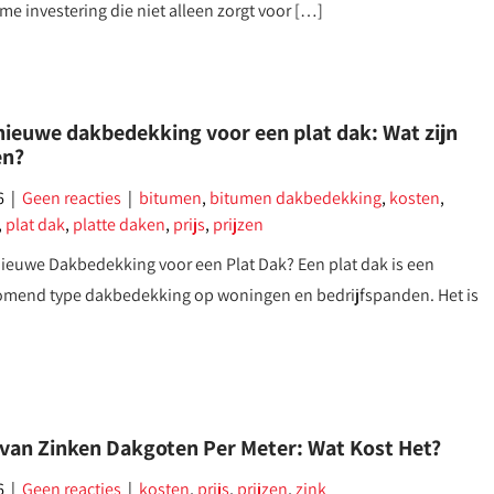
mme investering die niet alleen zorgt voor […]
nieuwe dakbedekking voor een plat dak: Wat zijn
en?
6
|
Geen reacties
|
bitumen
,
bitumen dakbedekking
,
kosten
,
,
plat dak
,
platte daken
,
prijs
,
prijzen
ieuwe Dakbedekking voor een Plat Dak? Een plat dak is een
omend type dakbedekking op woningen en bedrijfspanden. Het is
s van Zinken Dakgoten Per Meter: Wat Kost Het?
6
|
Geen reacties
|
kosten
,
prijs
,
prijzen
,
zink