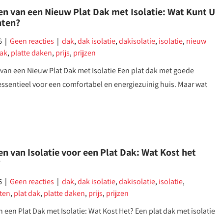
en van een Nieuw Plat Dak met Isolatie: Wat Kunt U
hten?
6
|
Geen reacties
|
dak
,
dak isolatie
,
dakisolatie
,
isolatie
,
nieuw
dak
,
platte daken
,
prijs
,
prijzen
van een Nieuw Plat Dak met Isolatie Een plat dak met goede
s essentieel voor een comfortabel en energiezuinig huis. Maar wat
n van Isolatie voor een Plat Dak: Wat Kost het
?
6
|
Geen reacties
|
dak
,
dak isolatie
,
dakisolatie
,
isolatie
,
aten
,
plat dak
,
platte daken
,
prijs
,
prijzen
an een Plat Dak met Isolatie: Wat Kost Het? Een plat dak met isolatie