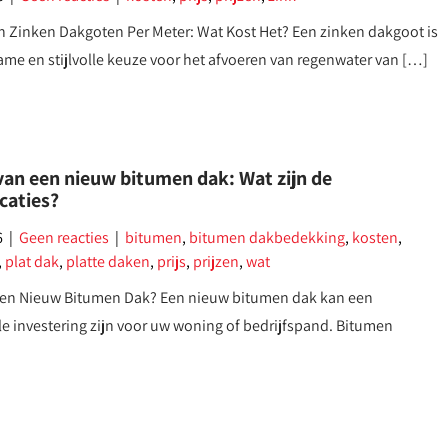
an Zinken Dakgoten Per Meter: Wat Kost Het? Een zinken dakgoot is
me en stijlvolle keuze voor het afvoeren van regenwater van […]
van een nieuw bitumen dak: Wat zijn de
icaties?
6
|
Geen reacties
|
bitumen
,
bitumen dakbedekking
,
kosten
,
,
plat dak
,
platte daken
,
prijs
,
prijzen
,
wat
Een Nieuw Bitumen Dak? Een nieuw bitumen dak kan een
e investering zijn voor uw woning of bedrijfspand. Bitumen