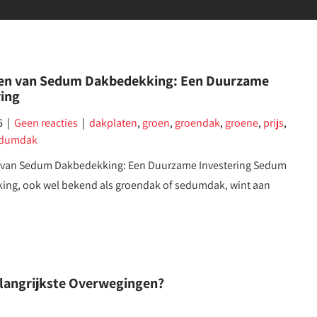
en van Sedum Dakbedekking: Een Duurzame
ring
6
|
Geen reacties
|
dakplaten
,
groen
,
groendak
,
groene
,
prijs
,
dumdak
 van Sedum Dakbedekking: Een Duurzame Investering Sedum
ing, ook wel bekend als groendak of sedumdak, wint aan
elangrijkste Overwegingen?