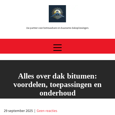
Skip
to
content
Uw partner voor betrouwbare en duurzame dakoplossingen.
Alles over dak bitumen:
voordelen, toepassingen en
onderhoud
29 september 2025
|
Geen reacties