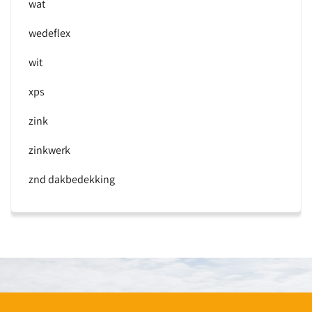
wat
wedeflex
wit
xps
zink
zinkwerk
znd dakbedekking