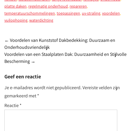
platte daken
,
regelmatig onderhoud
,
repareren
,
temperatuurschommelingen
,
toepassingen
,
uv-straling
,
voordelen
,
vuilophoping
,
waterdichting
Post
←
Voordelen van Kunststof Dakbedekking: Duurzaam en
Onderhoudsvriendelijk
navigation
Voordelen van een Staalplaten Dak: Duurzaamheid en Stijlvolle
Bescherming
→
Geef een reactie
Je e-mailadres wordt niet gepubliceerd.
Vereiste velden zijn
gemarkeerd met
*
Reactie
*