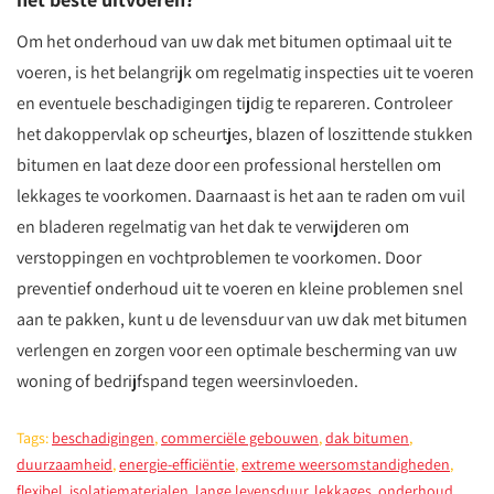
Om het onderhoud van uw dak met bitumen optimaal uit te
voeren, is het belangrijk om regelmatig inspecties uit te voeren
en eventuele beschadigingen tijdig te repareren. Controleer
het dakoppervlak op scheurtjes, blazen of loszittende stukken
bitumen en laat deze door een professional herstellen om
lekkages te voorkomen. Daarnaast is het aan te raden om vuil
en bladeren regelmatig van het dak te verwijderen om
verstoppingen en vochtproblemen te voorkomen. Door
preventief onderhoud uit te voeren en kleine problemen snel
aan te pakken, kunt u de levensduur van uw dak met bitumen
verlengen en zorgen voor een optimale bescherming van uw
woning of bedrijfspand tegen weersinvloeden.
Tags:
beschadigingen
,
commerciële gebouwen
,
dak bitumen
,
duurzaamheid
,
energie-efficiëntie
,
extreme weersomstandigheden
,
flexibel
,
isolatiematerialen
,
lange levensduur
,
lekkages
,
onderhoud
,