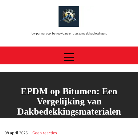
Skip
to
content
Uw partner voor betrouwbare en duurzame dakoplossingen.
EPDM op Bitumen: Een
Vergelijking van
Dakbedekkingsmaterialen
08 april 2026
|
Geen reacties