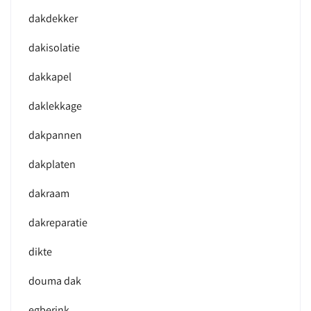
dakdekker
dakisolatie
dakkapel
daklekkage
dakpannen
dakplaten
dakraam
dakreparatie
dikte
douma dak
egberink