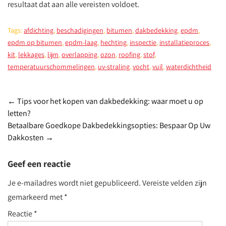
resultaat dat aan alle vereisten voldoet.
Tags:
afdichting
,
beschadigingen
,
bitumen
,
dakbedekking
,
epdm
,
epdm op bitumen
,
epdm-laag
,
hechting
,
inspectie
,
installatieproces
,
kit
,
lekkages
,
lijm
,
overlapping
,
ozon
,
roofing
,
stof
,
temperatuurschommelingen
,
uv-straling
,
vocht
,
vuil
,
waterdichtheid
Post
←
Tips voor het kopen van dakbedekking: waar moet u op
letten?
navigation
Betaalbare Goedkope Dakbedekkingsopties: Bespaar Op Uw
Dakkosten
→
Geef een reactie
Je e-mailadres wordt niet gepubliceerd.
Vereiste velden zijn
gemarkeerd met
*
Reactie
*