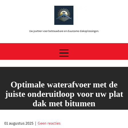
Skip
to
content
Uw partner voor betrouwbare en duurzame dakoplossingen.
Optimale waterafvoer met de
juiste onderuitloop voor uw plat
dak met bitumen
01 augustus 2025
|
Geen reacties