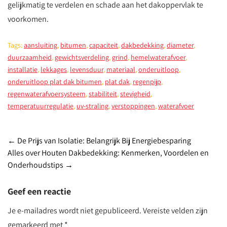
gelijkmatig te verdelen en schade aan het dakoppervlak te
voorkomen.
Tags:
aansluiting
,
bitumen
,
capaciteit
,
dakbedekking
,
diameter
,
duurzaamheid
,
gewichtsverdeling
,
grind
,
hemelwaterafvoer
,
installatie
,
lekkages
,
levensduur
,
materiaal
,
onderuitloop
,
onderuitloop plat dak bitumen
,
plat dak
,
regenpijp
,
regenwaterafvoersysteem
,
stabiliteit
,
stevigheid
,
temperatuurregulatie
,
uv-straling
,
verstoppingen
,
waterafvoer
Post
←
De Prijs van Isolatie: Belangrijk Bij Energiebesparing
Alles over Houten Dakbedekking: Kenmerken, Voordelen en
navigation
Onderhoudstips
→
Geef een reactie
Je e-mailadres wordt niet gepubliceerd.
Vereiste velden zijn
gemarkeerd met
*