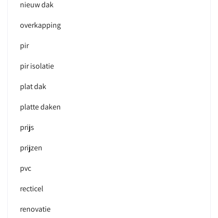
nieuw dak
overkapping
pir
pir isolatie
plat dak
platte daken
prijs
prijzen
pvc
recticel
renovatie