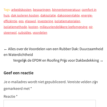
Tags:
arbeidskosten
,
besparingen
,
binnentemperatuur
,
comfort in
huis
,
dak isoleren kosten
,
dakisolatie
,
dakoppervlakte
,
energie-
efficiëntie
,
eps
,
glaswol
,
investering
,
isolatiematerialen
,
isolatiemethode
,
kosten
,
milieuvriendelijkere leefomgeving
,
pir
,
steenwol
,
subsidies
,
voordelen
Post
←
Alles over de Voordelen van een Rubber Dak: Duurzaamheid
en Waterdichtheid
navigation
Vergelijk de EPDM en Roofing Prijs voor Dakbedekking
→
Geef een reactie
Je e-mailadres wordt niet gepubliceerd.
Vereiste velden zijn
gemarkeerd met
*
Reactie
*