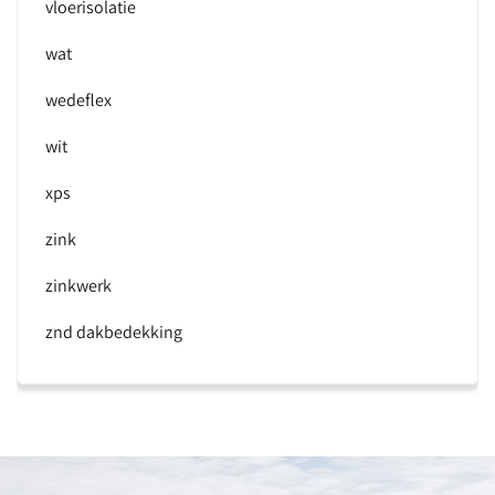
vloerisolatie
wat
wedeflex
wit
xps
zink
zinkwerk
znd dakbedekking