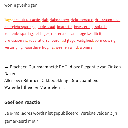
woning verhogen.
Tags:
besluit tot actie
,
dak
,
dakpannen
,
dakrenovatie
,
duurzaamheid
,
energiebesparing
,
goede staat
,
inspectie
,
investering
,
isolatie
,
kostenbesparing
,
lekkages
,
materialen van hoge kwaliteit
,
professionals
,
reparatie
,
scheuren
,
slijtage
,
veiligheid
,
vernieuwing
,
vervanging
,
waardeverhoging
,
weer en wind
,
woning
Post
←
Pracht en Duurzaamheid: De Tijdloze Elegantie van Zinken
Daken
navigation
Alles over Bitumen Dakbedekking: Duurzaamheid,
Waterdichtheid en Voordelen
→
Geef een reactie
Je e-mailadres wordt niet gepubliceerd.
Vereiste velden zijn
gemarkeerd met
*