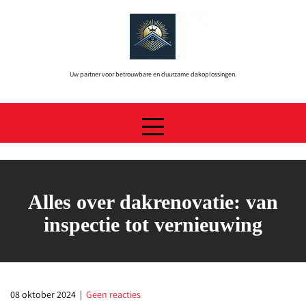
Skip
to
content
Uw partner voor betrouwbare en duurzame dakoplossingen.
Alles over dakrenovatie: van
inspectie tot vernieuwing
08 oktober 2024
|
Geen reacties