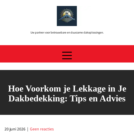
Skip
to
content
Uw partner voor betrouwbare en duurzame dakoplossingen.
Hoe Voorkom je Lekkage in Je
Dakbedekking: Tips en Advies
20 juni 2026
|
Geen reacties