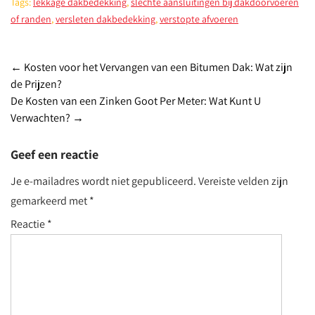
Tags:
lekkage dakbedekking
,
slechte aansluitingen bij dakdoorvoeren
of randen
,
versleten dakbedekking
,
verstopte afvoeren
Post
←
Kosten voor het Vervangen van een Bitumen Dak: Wat zijn
de Prijzen?
navigation
De Kosten van een Zinken Goot Per Meter: Wat Kunt U
Verwachten?
→
Geef een reactie
Je e-mailadres wordt niet gepubliceerd.
Vereiste velden zijn
gemarkeerd met
*
Reactie
*