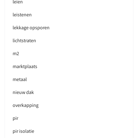
leien
leistenen
lekkage opsporen
lichtstraten
m2
marktplaats
metaal
nieuw dak
overkapping
pir
pir isolatie