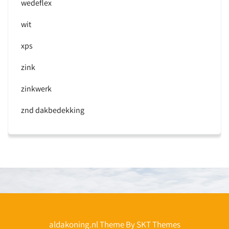
wedeflex
wit
xps
zink
zinkwerk
znd dakbedekking
aldakoning.nl Theme By SKT Themes