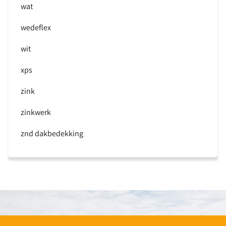
wat
wedeflex
wit
xps
zink
zinkwerk
znd dakbedekking