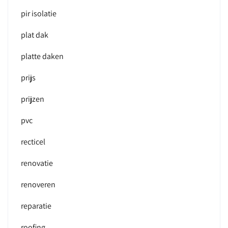
pir isolatie
plat dak
platte daken
prijs
prijzen
pvc
recticel
renovatie
renoveren
reparatie
roofing