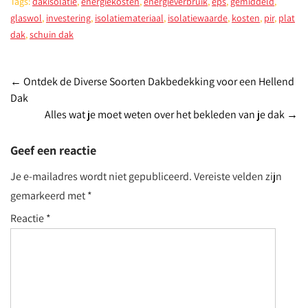
Tags:
dakisolatie
,
energiekosten
,
energieverbruik
,
eps
,
gemiddeld
,
glaswol
,
investering
,
isolatiemateriaal
,
isolatiewaarde
,
kosten
,
pir
,
plat
dak
,
schuin dak
Post
←
Ontdek de Diverse Soorten Dakbedekking voor een Hellend
Dak
navigation
Alles wat je moet weten over het bekleden van je dak
→
Geef een reactie
Je e-mailadres wordt niet gepubliceerd.
Vereiste velden zijn
gemarkeerd met
*
Reactie
*