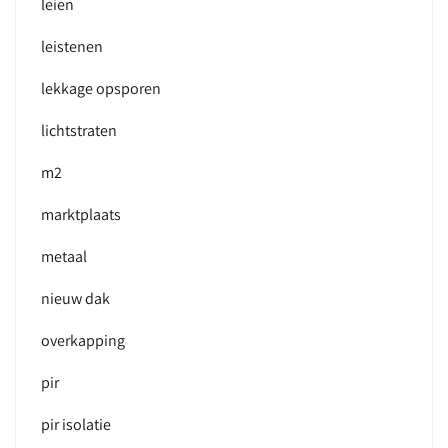
leien
leistenen
lekkage opsporen
lichtstraten
m2
marktplaats
metaal
nieuw dak
overkapping
pir
pir isolatie