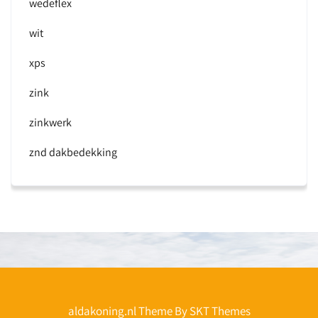
wedeflex
wit
xps
zink
zinkwerk
znd dakbedekking
aldakoning.nl Theme By SKT Themes