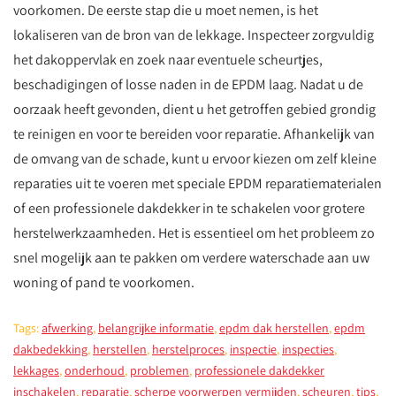
voorkomen. De eerste stap die u moet nemen, is het
lokaliseren van de bron van de lekkage. Inspecteer zorgvuldig
het dakoppervlak en zoek naar eventuele scheurtjes,
beschadigingen of losse naden in de EPDM laag. Nadat u de
oorzaak heeft gevonden, dient u het getroffen gebied grondig
te reinigen en voor te bereiden voor reparatie. Afhankelijk van
de omvang van de schade, kunt u ervoor kiezen om zelf kleine
reparaties uit te voeren met speciale EPDM reparatiematerialen
of een professionele dakdekker in te schakelen voor grotere
herstelwerkzaamheden. Het is essentieel om het probleem zo
snel mogelijk aan te pakken om verdere waterschade aan uw
woning of pand te voorkomen.
Tags:
afwerking
,
belangrijke informatie
,
epdm dak herstellen
,
epdm
dakbedekking
,
herstellen
,
herstelproces
,
inspectie
,
inspecties
,
lekkages
,
onderhoud
,
problemen
,
professionele dakdekker
inschakelen
,
reparatie
,
scherpe voorwerpen vermijden
,
scheuren
,
tips
,