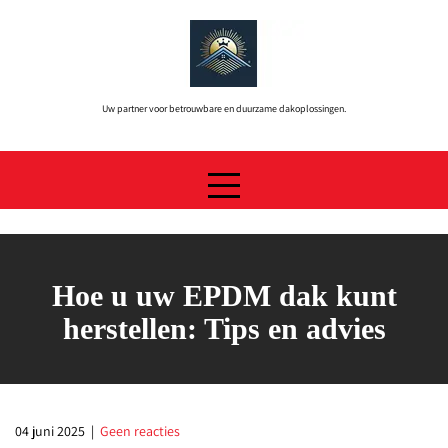
Skip
to
content
Uw partner voor betrouwbare en duurzame dakoplossingen.
Hoe u uw EPDM dak kunt
herstellen: Tips en advies
04 juni 2025
|
Geen reacties