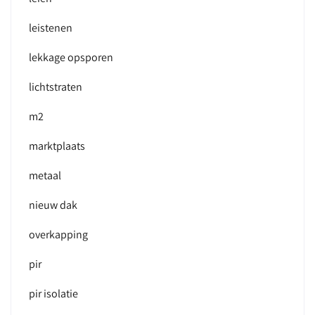
leistenen
lekkage opsporen
lichtstraten
m2
marktplaats
metaal
nieuw dak
overkapping
pir
pir isolatie