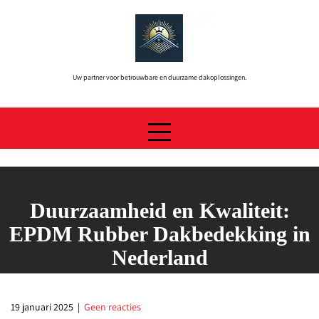
Skip
to
content
Uw partner voor betrouwbare en duurzame dakoplossingen.
Duurzaamheid en Kwaliteit:
EPDM Rubber Dakbedekking in
Nederland
19 januari 2025
|
Geen reacties