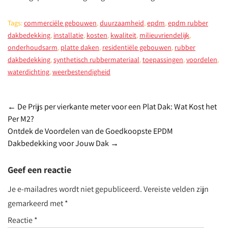
Tags:
commerciële gebouwen
,
duurzaamheid
,
epdm
,
epdm rubber
dakbedekking
,
installatie
,
kosten
,
kwaliteit
,
milieuvriendelijk
,
onderhoudsarm
,
platte daken
,
residentiële gebouwen
,
rubber
dakbedekking
,
synthetisch rubbermateriaal
,
toepassingen
,
voordelen
,
waterdichting
,
weerbestendigheid
Post
←
De Prijs per vierkante meter voor een Plat Dak: Wat Kost het
Per M2?
navigation
Ontdek de Voordelen van de Goedkoopste EPDM
Dakbedekking voor Jouw Dak
→
Geef een reactie
Je e-mailadres wordt niet gepubliceerd.
Vereiste velden zijn
gemarkeerd met
*
Reactie
*