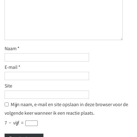
Naam
*
E-mail
*
Site
Mijn naam, e-mail en site opslaan in deze browser voor de
volgende keer wanneer ik een reactie plaats.
7
−
vijf
=