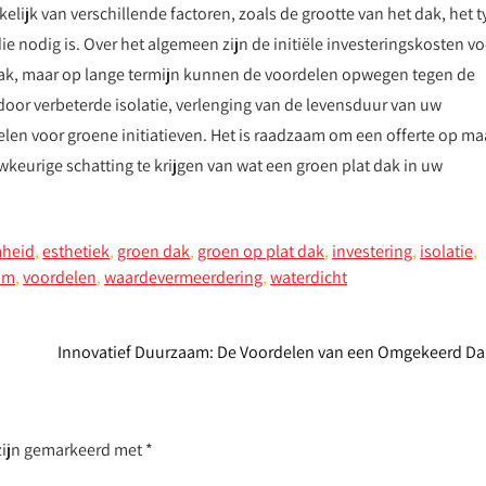
lijk van verschillende factoren, zoals de grootte van het dak, het 
e nodig is. Over het algemeen zijn de initiële investeringskosten vo
 dak, maar op lange termijn kunnen de voordelen opwegen tegen de
oor verbeterde isolatie, verlenging van de levensduur van uw
len voor groene initiatieven. Het is raadzaam om een offerte op ma
wkeurige schatting te krijgen van wat een groen plat dak in uw
heid
,
esthetiek
,
groen dak
,
groen op plat dak
,
investering
,
isolatie
,
um
,
voordelen
,
waardevermeerdering
,
waterdicht
Innovatief Duurzaam: De Voordelen van een Omgekeerd D
 zijn gemarkeerd met
*