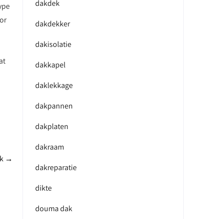
dakdek
type
or
dakdekker
dakisolatie
at
dakkapel
daklekkage
dakpannen
dakplaten
dakraam
ak
→
dakreparatie
dikte
douma dak