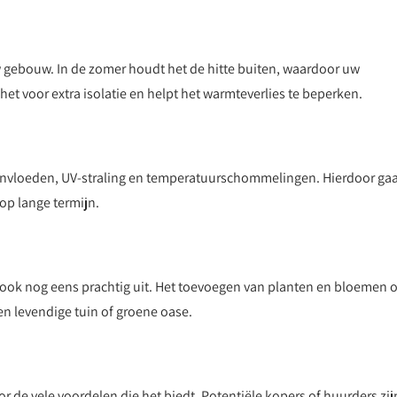
uw gebouw. In de zomer houdt het de hitte buiten, waardoor uw
het voor extra isolatie en helpt het warmteverlies te beperken.
nvloeden, UV-straling en temperatuurschommelingen. Hierdoor gaa
p lange termijn.
er ook nog eens prachtig uit. Het toevoegen van planten en bloemen 
en levendige tuin of groene oase.
 de vele voordelen die het biedt. Potentiële kopers of huurders zij