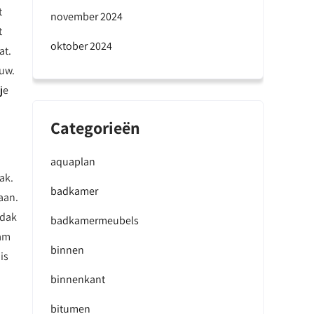
t
november 2024
t
oktober 2024
at.
ouw.
je
Categorieën
aquaplan
ak.
badkamer
aan.
 dak
badkamermeubels
aam
binnen
is
binnenkant
bitumen