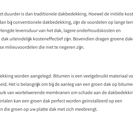
het duurder is dan traditionele dakbedekking. Hoewel de initiële kos
dan bij conventionele dakbedekking, zijn de voordelen op lange ter
erlengde levensduur van het dak, lagere onderhoudskosten en
dak uiteindelijk kosteneffectief zijn. Bovendien dragen groene da
e milieuvoordelen die niet te negeren zijn.
ekking worden aangelegd. Bitumen is een veelgebruikt materiaal v
id. Het is belangrijk om bij de aanleg van een groen dak op bitum
ebruik van wortelwerende membranen om schade aan de dakbedekki
erialen kan een groen dak perfect worden geïnstalleerd op een
n die groen op uw platte dak met zich meebrengt.