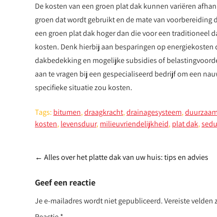
De kosten van een groen plat dak kunnen variëren afhanke
groen dat wordt gebruikt en de mate van voorbereiding di
een groen plat dak hoger dan die voor een traditioneel
kosten. Denk hierbij aan besparingen op energiekosten d
dakbedekking en mogelijke subsidies of belastingvoorde
aan te vragen bij een gespecialiseerd bedrijf om een nau
specifieke situatie zou kosten.
Tags:
bitumen
,
draagkracht
,
drainagesysteem
,
duurzaam
kosten
,
levensduur
,
milieuvriendelijkheid
,
plat dak
,
sed
Post
←
Alles over het platte dak van uw huis: tips en advies
navigation
Geef een reactie
Je e-mailadres wordt niet gepubliceerd.
Vereiste velden
Reactie
*