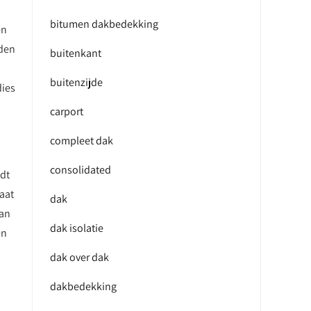
bitumen dakbedekking
en
eden
buitenkant
buitenzijde
dies
carport
compleet dak
consolidated
edt
aat
dak
kan
dak isolatie
en
dak over dak
dakbedekking