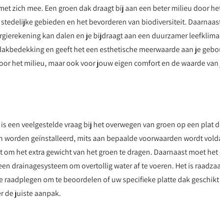
met zich mee. Een groen dak draagt bij aan een beter milieu door he
 stedelijke gebieden en het bevorderen van biodiversiteit. Daarnaas
nergierekening kan dalen en je bijdraagt aan een duurzamer leefklima
 dakbedekking en geeft het een esthetische meerwaarde aan je geb
voor het milieu, maar ook voor jouw eigen comfort en de waarde van 
is een veelgestelde vraag bij het overwegen van groen op een plat d
 worden geïnstalleerd, mits aan bepaalde voorwaarden wordt vold
ft om het extra gewicht van het groen te dragen. Daarnaast moet het
 een drainagesysteem om overtollig water af te voeren. Het is raadz
 raadplegen om te beoordelen of uw specifieke platte dak geschikt 
r de juiste aanpak.