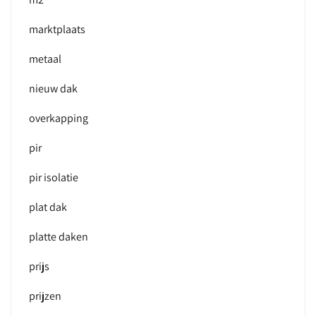
marktplaats
metaal
nieuw dak
overkapping
pir
pir isolatie
plat dak
platte daken
prijs
prijzen