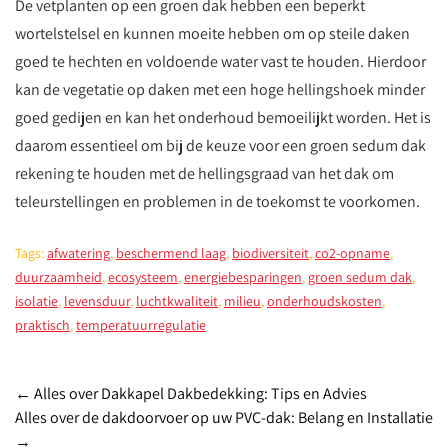
De vetplanten op een groen dak hebben een beperkt
wortelstelsel en kunnen moeite hebben om op steile daken
goed te hechten en voldoende water vast te houden. Hierdoor
kan de vegetatie op daken met een hoge hellingshoek minder
goed gedijen en kan het onderhoud bemoeilijkt worden. Het is
daarom essentieel om bij de keuze voor een groen sedum dak
rekening te houden met de hellingsgraad van het dak om
teleurstellingen en problemen in de toekomst te voorkomen.
Tags:
afwatering
,
beschermend laag
,
biodiversiteit
,
co2-opname
,
duurzaamheid
,
ecosysteem
,
energiebesparingen
,
groen sedum dak
,
isolatie
,
levensduur
,
luchtkwaliteit
,
milieu
,
onderhoudskosten
,
praktisch
,
temperatuurregulatie
Post
←
Alles over Dakkapel Dakbedekking: Tips en Advies
Alles over de dakdoorvoer op uw PVC-dak: Belang en Installatie
navigation
→