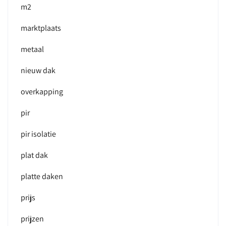
m2
marktplaats
metaal
nieuw dak
overkapping
pir
pir isolatie
plat dak
platte daken
prijs
prijzen