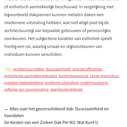
of esthetisch aantrekkelijk beschouwd. In vergelijking met
bijvoorbeeld dakpannen kunnen metalen daken een
modernere uitstraling hebben, wat niet altijd past bij de
architectuurstijl van bepaalde gebouwen of persoonlijke
voorkeuren. Het subjectieve karakter van esthetiek speelt
hierbij een rol, waarbij smaak en stijlvoorkeuren van
individuen kunnen verschillen.
Tags:
architectuurstijlen
,
duurzaamheid
,
energie-efficiëntie
,
esthetische aantrekkingskracht
,
kostenbesparend
,
lange levensduur
,
metalen dakbedekking
,
moderne uitstraling
,
onderhoudsarm
,
reflectie van zonnestraling
,
weerbestendigheid
Post
←
Alles over het geconsolideerd dak: Duurzaamheid en
Voordelen
navigation
De Kosten van een Zinken Dak Per M2: Wat Kunt U