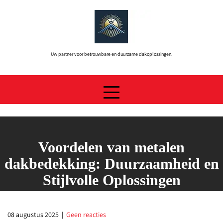
Skip
to
content
Uw partner voor betrouwbare en duurzame dakoplossingen.
Voordelen van metalen
dakbedekking: Duurzaamheid en
Stijlvolle Oplossingen
08 augustus 2025
|
Geen reacties