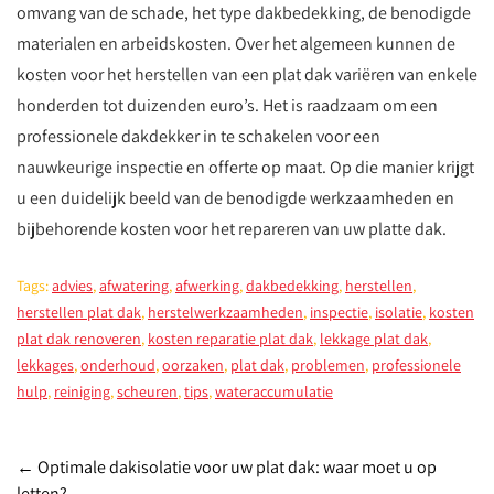
omvang van de schade, het type dakbedekking, de benodigde
materialen en arbeidskosten. Over het algemeen kunnen de
kosten voor het herstellen van een plat dak variëren van enkele
honderden tot duizenden euro’s. Het is raadzaam om een
professionele dakdekker in te schakelen voor een
nauwkeurige inspectie en offerte op maat. Op die manier krijgt
u een duidelijk beeld van de benodigde werkzaamheden en
bijbehorende kosten voor het repareren van uw platte dak.
Tags:
advies
,
afwatering
,
afwerking
,
dakbedekking
,
herstellen
,
herstellen plat dak
,
herstelwerkzaamheden
,
inspectie
,
isolatie
,
kosten
plat dak renoveren
,
kosten reparatie plat dak
,
lekkage plat dak
,
lekkages
,
onderhoud
,
oorzaken
,
plat dak
,
problemen
,
professionele
hulp
,
reiniging
,
scheuren
,
tips
,
wateraccumulatie
Post
←
Optimale dakisolatie voor uw plat dak: waar moet u op
letten?