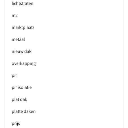
lichtstraten
m2
marktplaats
metaal
nieuw dak
overkapping
pir
pir isolatie
plat dak
platte daken
prijs