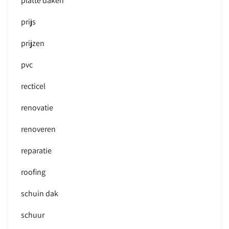
platte daken
prijs
prijzen
pvc
recticel
renovatie
renoveren
reparatie
roofing
schuin dak
schuur