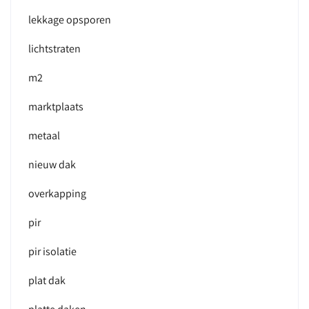
lekkage opsporen
lichtstraten
m2
marktplaats
metaal
nieuw dak
overkapping
pir
pir isolatie
plat dak