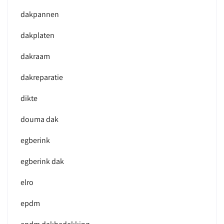
dakpannen
dakplaten
dakraam
dakreparatie
dikte
douma dak
egberink
egberink dak
elro
epdm