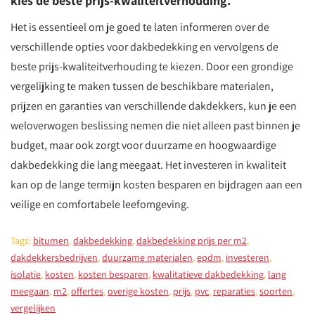
kies de beste prijs-kwaliteitverhouding.
Het is essentieel om je goed te laten informeren over de
verschillende opties voor dakbedekking en vervolgens de
beste prijs-kwaliteitverhouding te kiezen. Door een grondige
vergelijking te maken tussen de beschikbare materialen,
prijzen en garanties van verschillende dakdekkers, kun je een
weloverwogen beslissing nemen die niet alleen past binnen je
budget, maar ook zorgt voor duurzame en hoogwaardige
dakbedekking die lang meegaat. Het investeren in kwaliteit
kan op de lange termijn kosten besparen en bijdragen aan een
veilige en comfortabele leefomgeving.
Tags:
bitumen
,
dakbedekking
,
dakbedekking prijs per m2
,
dakdekkersbedrijven
,
duurzame materialen
,
epdm
,
investeren
,
isolatie
,
kosten
,
kosten besparen
,
kwalitatieve dakbedekking
,
lang
meegaan
,
m2
,
offertes
,
overige kosten
,
prijs
,
pvc
,
reparaties
,
soorten
,
vergelijken