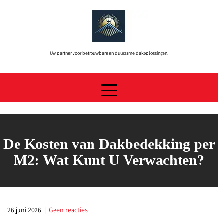
Skip
to
content
Uw partner voor betrouwbare en duurzame dakoplossingen.
De Kosten van Dakbedekking per
M2: Wat Kunt U Verwachten?
26 juni 2026
|
Geen reacties