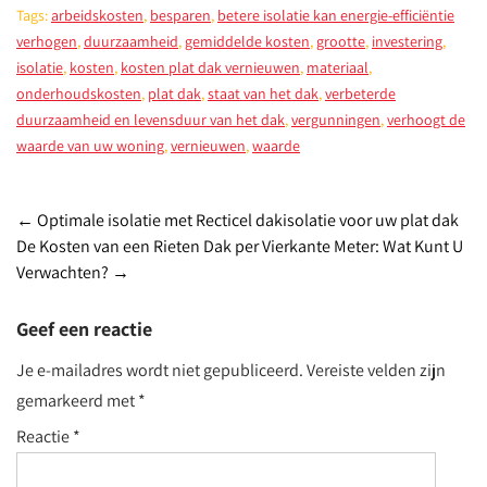
Tags:
arbeidskosten
,
besparen
,
betere isolatie kan energie-efficiëntie
verhogen
,
duurzaamheid
,
gemiddelde kosten
,
grootte
,
investering
,
isolatie
,
kosten
,
kosten plat dak vernieuwen
,
materiaal
,
onderhoudskosten
,
plat dak
,
staat van het dak
,
verbeterde
duurzaamheid en levensduur van het dak
,
vergunningen
,
verhoogt de
waarde van uw woning
,
vernieuwen
,
waarde
Post
←
Optimale isolatie met Recticel dakisolatie voor uw plat dak
De Kosten van een Rieten Dak per Vierkante Meter: Wat Kunt U
navigation
Verwachten?
→
Geef een reactie
Je e-mailadres wordt niet gepubliceerd.
Vereiste velden zijn
gemarkeerd met
*
Reactie
*