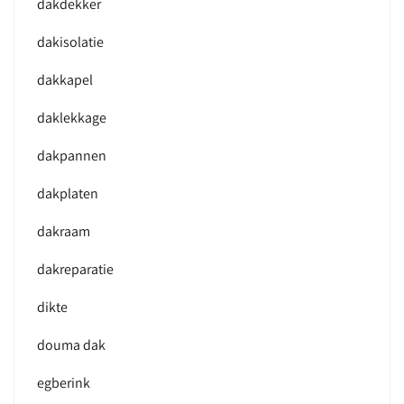
dakdekker
dakisolatie
dakkapel
daklekkage
dakpannen
dakplaten
dakraam
dakreparatie
dikte
douma dak
egberink