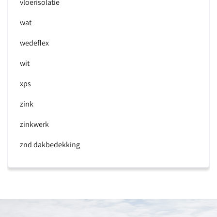
vloerisolatie
wat
wedeflex
wit
xps
zink
zinkwerk
znd dakbedekking