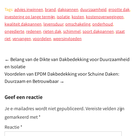
Tags:
advies inwinnen
,
brand
,
dakpannen
,
duurzaamheid
,
grootte dak
,
investering op lange termijn
,
isolatie
,
kosten
,
kostenoverwegingen
,
kwaliteit dakpannen
,
levensduur
,
omschakeling
,
onderhoud
,
ongedierte
,
redenen
,
rieten dak
,
schimmel
,
soort dakpannen
,
staat
riet
,
vervangen
,
voordelen
,
weersinvloeden
Post
←
Belang van de Dikte van Dakbedekking voor Duurzaamheid
en Isolatie
navigation
Voordelen van EPDM Dakbedekking voor Schuine Daken:
Duurzaam en Betrouwbaar
→
Geef een reactie
Je e-mailadres wordt niet gepubliceerd.
Vereiste velden zijn
gemarkeerd met
*
Reactie
*