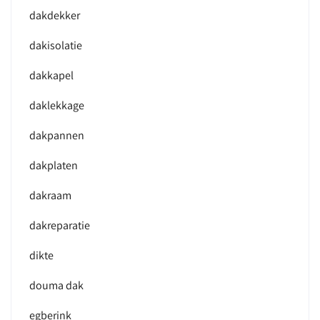
dakdekker
dakisolatie
dakkapel
daklekkage
dakpannen
dakplaten
dakraam
dakreparatie
dikte
douma dak
egberink