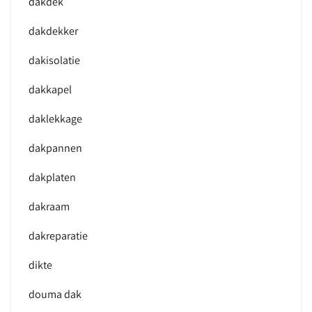
dakdek
dakdekker
dakisolatie
dakkapel
daklekkage
dakpannen
dakplaten
dakraam
dakreparatie
dikte
douma dak