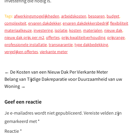
investering die nodig is.
Tags:
afwerkingsmogelijkheden
,
arbeidskosten
,
besparen
,
budget
,
complexiteit
,
ervaren dakdekker
,
ervaren dakdekkersbedrijf
,
flexibiliteit
materiaalkeuze
,
investering
,
isolatie
,
kosten
,
materialen
,
nieuw dak
,
nieuw dak prijs per m2
,
offertes
,
prijs-kwaliteitverhouding
,
prijsrange
,
professionele installatie
,
transparantie
,
type dakbedekking
,
vergelijken offertes
,
vierkante meter
Post
←
De Kosten van een Nieuw Dak Per Vierkante Meter
Belang van Tijdige Dakreparatie voor Duurzaamheid van uw
navigation
Woning
→
Geef een reactie
Je e-mailadres wordt niet gepubliceerd.
Vereiste velden zijn
gemarkeerd met
*
Reactie
*