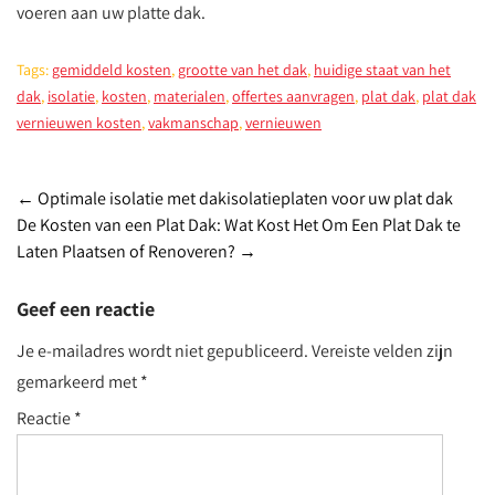
voeren aan uw platte dak.
Tags:
gemiddeld kosten
,
grootte van het dak
,
huidige staat van het
dak
,
isolatie
,
kosten
,
materialen
,
offertes aanvragen
,
plat dak
,
plat dak
vernieuwen kosten
,
vakmanschap
,
vernieuwen
Post
←
Optimale isolatie met dakisolatieplaten voor uw plat dak
De Kosten van een Plat Dak: Wat Kost Het Om Een Plat Dak te
navigation
Laten Plaatsen of Renoveren?
→
Geef een reactie
Je e-mailadres wordt niet gepubliceerd.
Vereiste velden zijn
gemarkeerd met
*
Reactie
*