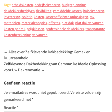
Tags:
arbeidskosten
,
bedrijfseigenaren
,
budgetplanning
,
dakdekkersbedrijven
,
flexibiliteit
,
gemiddelde kosten
,
huiseigenaren
,
investering
,
isolatie
,
kosten
,
kostenefficiënte oplossingen
,
m2
,
materialen
,
materialenopties
,
offertes
,
plat dak
,
plat dak vervangen
kosten per m2
,
prijsklassen
,
professionele dakdekkers
,
transparante
kostenberekening
,
vervangen
Post
←
Alles over Zelfklevende Dakbedekking: Gemak en
Duurzaamheid
navigation
Zelfklevende Dakbedekking van Gamma: De Ideale Oplossing
voor Uw Dakrenovatie
→
Geef een reactie
Je e-mailadres wordt niet gepubliceerd.
Vereiste velden zijn
gemarkeerd met
*
Reactie
*