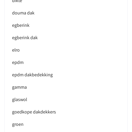
dikte
douma dak
egberink
egberink dak
elro
epdm
epdm dakbedekking
gamma
glaswol
goedkope dakdekkers
groen