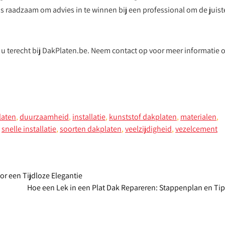
is raadzaam om advies in te winnen bij een professional om de juist
 terecht bij DakPlaten.be. Neem contact op voor meer informatie 
laten
,
duurzaamheid
,
installatie
,
kunststof dakplaten
,
materialen
,
,
snelle installatie
,
soorten dakplaten
,
veelzijdigheid
,
vezelcement
r een Tijdloze Elegantie
Hoe een Lek in een Plat Dak Repareren: Stappenplan en Ti