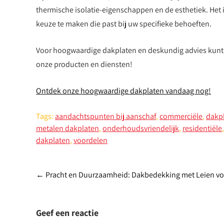
thermische isolatie-eigenschappen en de esthetiek. Het 
keuze te maken die past bij uw specifieke behoeften.
Voor hoogwaardige dakplaten en deskundig advies kunt u
onze producten en diensten!
Ontdek onze hoogwaardige dakplaten vandaag nog!
Tags:
aandachtspunten bij aanschaf
,
commerciële
,
dakp
metalen dakplaten
,
onderhoudsvriendelijk
,
residentiële
dakplaten
,
voordelen
Post
←
Pracht en Duurzaamheid: Dakbedekking met Leien voo
navigation
Geef een reactie