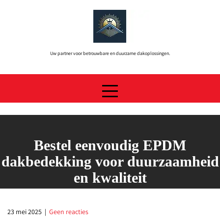
Skip
to
content
Uw partner voor betrouwbare en duurzame dakoplossingen.
Bestel eenvoudig EPDM
dakbedekking voor duurzaamheid
en kwaliteit
23 mei 2025
|
Geen reacties