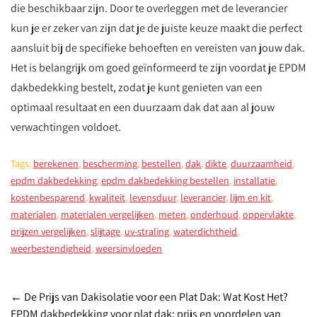
die beschikbaar zijn. Door te overleggen met de leverancier
kun je er zeker van zijn dat je de juiste keuze maakt die perfect
aansluit bij de specifieke behoeften en vereisten van jouw dak.
Het is belangrijk om goed geïnformeerd te zijn voordat je EPDM
dakbedekking bestelt, zodat je kunt genieten van een
optimaal resultaat en een duurzaam dak dat aan al jouw
verwachtingen voldoet.
Tags:
berekenen
,
bescherming
,
bestellen
,
dak
,
dikte
,
duurzaamheid
,
epdm dakbedekking
,
epdm dakbedekking bestellen
,
installatie
,
kostenbesparend
,
kwaliteit
,
levensduur
,
leverancier
,
lijm en kit
,
materialen
,
materialen vergelijken
,
meten
,
onderhoud
,
oppervlakte
,
prijzen vergelijken
,
slijtage
,
uv-straling
,
waterdichtheid
,
weerbestendigheid
,
weersinvloeden
Post
←
De Prijs van Dakisolatie voor een Plat Dak: Wat Kost Het?
EPDM dakbedekking voor plat dak: prijs en voordelen van