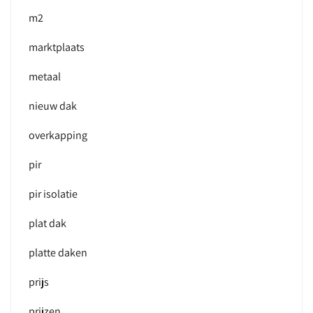
m2
marktplaats
metaal
nieuw dak
overkapping
pir
pir isolatie
plat dak
platte daken
prijs
prijzen