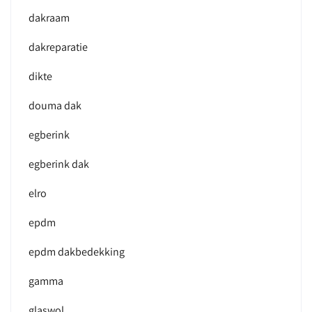
dakraam
dakreparatie
dikte
douma dak
egberink
egberink dak
elro
epdm
epdm dakbedekking
gamma
glaswol