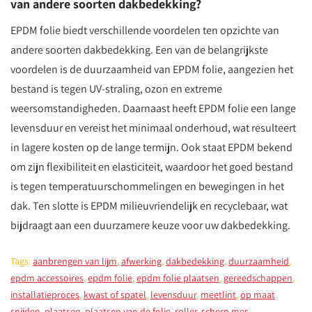
van andere soorten dakbedekking?
EPDM folie biedt verschillende voordelen ten opzichte van
andere soorten dakbedekking. Een van de belangrijkste
voordelen is de duurzaamheid van EPDM folie, aangezien het
bestand is tegen UV-straling, ozon en extreme
weersomstandigheden. Daarnaast heeft EPDM folie een lange
levensduur en vereist het minimaal onderhoud, wat resulteert
in lagere kosten op de lange termijn. Ook staat EPDM bekend
om zijn flexibiliteit en elasticiteit, waardoor het goed bestand
is tegen temperatuurschommelingen en bewegingen in het
dak. Ten slotte is EPDM milieuvriendelijk en recyclebaar, wat
bijdraagt aan een duurzamere keuze voor uw dakbedekking.
Tags:
aanbrengen van lijm
,
afwerking
,
dakbedekking
,
duurzaamheid
,
epdm accessoires
,
epdm folie
,
epdm folie plaatsen
,
gereedschappen
,
installatieproces
,
kwast of spatel
,
levensduur
,
meetlint
,
op maat
snijden
,
plaatsen
,
plaatsen van de folie
,
roller
,
scherp mes
,