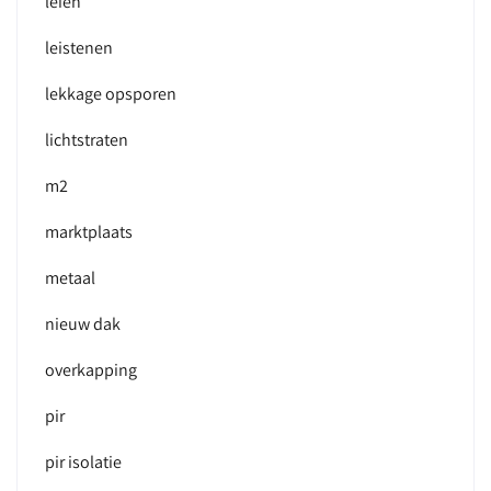
leien
leistenen
lekkage opsporen
lichtstraten
m2
marktplaats
metaal
nieuw dak
overkapping
pir
pir isolatie