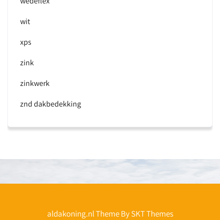
wedeflex
wit
xps
zink
zinkwerk
znd dakbedekking
aldakoning.nl Theme By SKT Themes