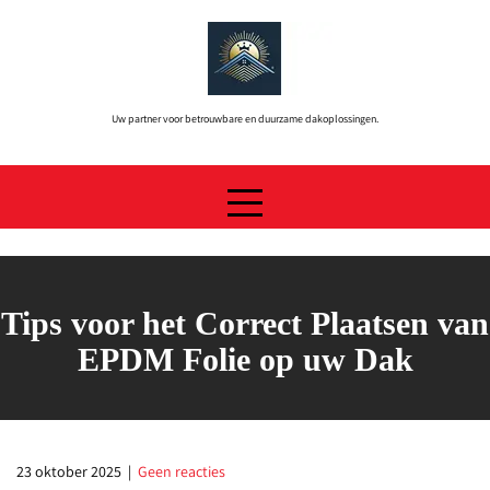
Skip
to
content
Uw partner voor betrouwbare en duurzame dakoplossingen.
Tips voor het Correct Plaatsen van
EPDM Folie op uw Dak
23 oktober 2025
|
Geen reacties