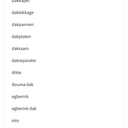
dakkapel
daklekkage
dakpannen
dakplaten
dakraam
dakreparatie
dikte
douma dak
egberink
egberink dak
elro