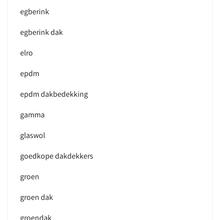
egberink
egberink dak
elro
epdm
epdm dakbedekking
gamma
glaswol
goedkope dakdekkers
groen
groen dak
groendak