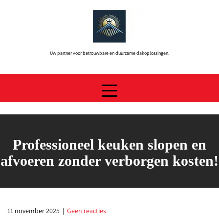
Skip
to
content
Uw partner voor betrouwbare en duurzame dakoplossingen.
Professioneel keuken slopen en
afvoeren zonder verborgen kosten!
11 november 2025
|
Geen reacties