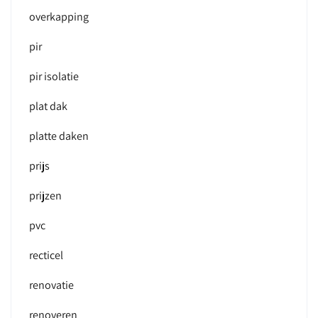
overkapping
pir
pir isolatie
plat dak
platte daken
prijs
prijzen
pvc
recticel
renovatie
renoveren