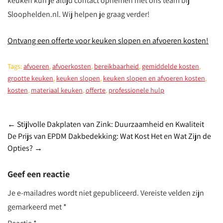
keuken kun je altijd contact opnemen met ons team bij
Sloophelden.nl. Wij helpen je graag verder!
Ontvang een offerte voor keuken slopen en afvoeren kosten!
Tags:
afvoeren
,
afvoerkosten
,
bereikbaarheid
,
gemiddelde kosten
,
grootte keuken
,
keuken slopen
,
keuken slopen en afvoeren kosten
,
kosten
,
materiaal keuken
,
offerte
,
professionele hulp
Post
←
Stijlvolle Dakplaten van Zink: Duurzaamheid en Kwaliteit
De Prijs van EPDM Dakbedekking: Wat Kost Het en Wat Zijn de
navigation
Opties?
→
Geef een reactie
Je e-mailadres wordt niet gepubliceerd.
Vereiste velden zijn
gemarkeerd met
*