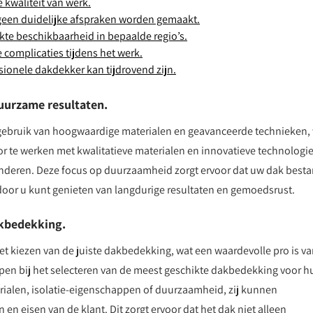
 kwaliteit van werk.
een duidelijke afspraken worden gemaakt.
e beschikbaarheid in bepaalde regio’s.
complicaties tijdens het werk.
ionele dakdekker kan tijdrovend zijn.
uurzame resultaten.
gebruik van hoogwaardige materialen en geavanceerde technieken,
r te werken met kwalitatieve materialen en innovatieve technologi
nderen. Deze focus op duurzaamheid zorgt ervoor dat uw dak best
door u kunt genieten van langdurige resultaten en gemoedsrust.
akbedekking.
t kiezen van de juiste dakbedekking, wat een waardevolle pro is v
lpen bij het selecteren van de meest geschikte dakbedekking voor h
erialen, isolatie-eigenschappen of duurzaamheid, zij kunnen
en eisen van de klant. Dit zorgt ervoor dat het dak niet alleen