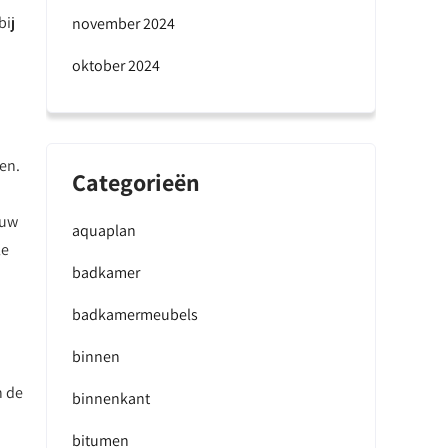
bij
november 2024
oktober 2024
en.
Categorieën
 uw
aquaplan
le
badkamer
badkamermeubels
binnen
n de
binnenkant
bitumen