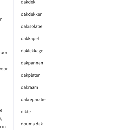
dakdek
dakdekker
en
dakisolatie
dakkapel
daklekkage
Door
dakpannen
voor
dakplaten
dakraam
dakreparatie
de
dikte
e,
douma dak
n in