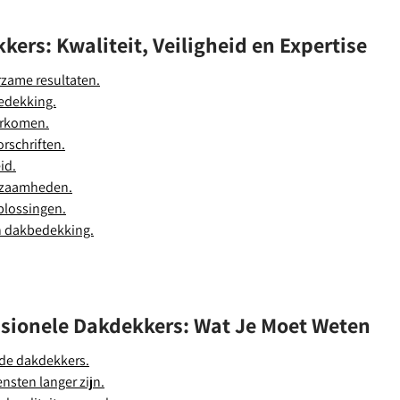
ers: Kwaliteit, Veiligheid en Expertise
zame resultaten.
bedekking.
orkomen.
orschriften.
id.
rkzaamheden.
plossingen.
en dakbedekking.
ssionele Dakdekkers: Wat Je Moet Weten
rde dakdekkers.
nsten langer zijn.