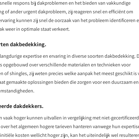
snelle respons bij dakproblemen en het bieden van vakkundige
g of ander urgent dakprobleem, zij reageren snel en efficiënt om
rvaring kunnen zij snel de oorzaak van het probleem identificeren 
 weer in optimale staat verkeert.
orten dakbedekking.
angdurige expertise en ervaring in diverse soorten dakbedekking. 
is opgebouwd over verschillende materialen en technieken voor
of shingles, zij weten precies welke aanpak het meest geschikt is 
 maat gemaakte oplossingen bieden die zorgen voor een duurzaam en
somstandigheden.
ceerde dakdekkers.
 vaak hoger kunnen uitvallen in vergelijking met niet-gecertificeer
 over het algemeen hogere tarieven hanteren vanwege hun expertis
nitiële kosten wellicht hoger zijn, kan het uiteindelijk wel resultere