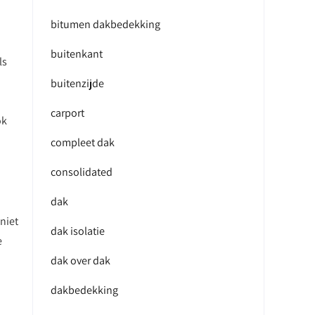
bitumen dakbedekking
buitenkant
ls
buitenzijde
carport
ok
compleet dak
consolidated
.
dak
 niet
dak isolatie
e
dak over dak
dakbedekking