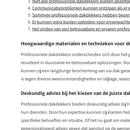
Niet alle professionele dakdekkers bieden dezelfde
Communicatieproblemen kunnen ontstaan als er g
Sommige professionele dakdekkers hebben beperkt
Er kunnen extra kosten optreden voor onverwachte 
Het vinden van een betrouwbare en ervaren profess
Hoogwaardige materialen en technieken voor d
Professionele dakdekkers onderscheiden zich door het 
resulteert in duurzame en betrouwbare oplossingen. Doo
kunnen zij een langdurige bescherming van uw dak gara
is tegen diverse weersomstandigheden en slijtage, waar
Deskundig advies bij het kiezen van de juiste d
Professionele dakdekkers bieden deskundig advies bij he
hun diensten. Door hun expertise kunnen zij klanten he
specifieke behoeften en situatie. Of het nu gaat om mat
gepersonaliseerd advies geven dat aansluit op de wensen 