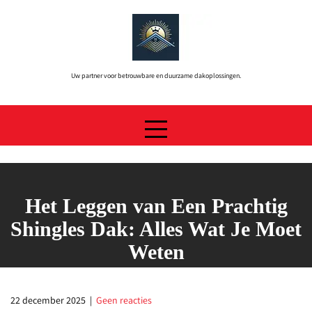
Skip
to
content
Uw partner voor betrouwbare en duurzame dakoplossingen.
Het Leggen van Een Prachtig
Shingles Dak: Alles Wat Je Moet
Weten
22 december 2025
|
Geen reacties