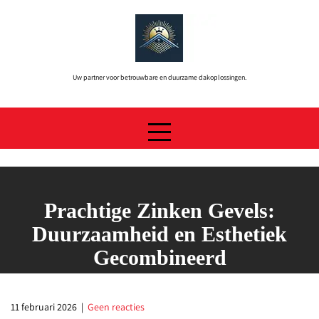
Skip
to
content
Uw partner voor betrouwbare en duurzame dakoplossingen.
Prachtige Zinken Gevels:
Duurzaamheid en Esthetiek
Gecombineerd
11 februari 2026
|
Geen reacties