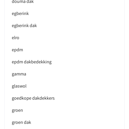
douma dak
egberink
egberink dak
elro
epdm
epdm dakbedekking
gamma
glaswol
goedkope dakdekkers
groen
groen dak