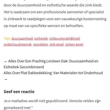
door de duurzaamheid en esthetische waarde die zink biedt.
Het is raadzaam om een professionele aannemer of specialist
in zinkwerk te raadplegen voor een nauwkeurige kostenraming
op maat van uw specifieke wensen en behoeften.
Tags:
duurzaamheid
,
esthetiek
,
milieuvriendelijkheid
,
onderhoudsgemak
,
voordelen
,
zink gevel
,
zinken gevel
Post
←
Alles Over Een Prachtig Leisteen Dak: Duurzaamheid en
Esthetiek Gecombineerd
navigation
Alles Over Plat Dakbedekking: Van Materialen tot Onderhoud
→
Geef een reactie
Je e-mailadres wordt niet gepubliceerd.
Vereiste velden zijn
gemarkeerd met
*