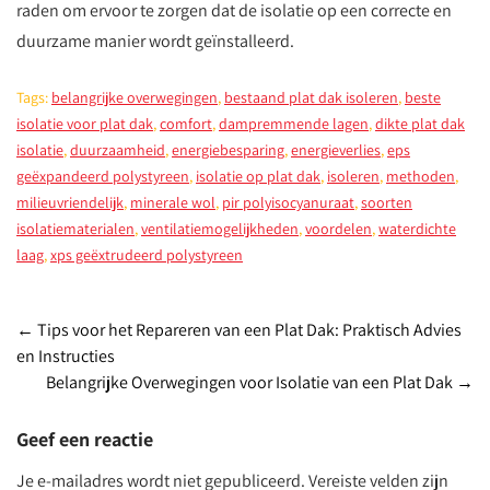
raden om ervoor te zorgen dat de isolatie op een correcte en
duurzame manier wordt geïnstalleerd.
Tags:
belangrijke overwegingen
,
bestaand plat dak isoleren
,
beste
isolatie voor plat dak
,
comfort
,
dampremmende lagen
,
dikte plat dak
isolatie
,
duurzaamheid
,
energiebesparing
,
energieverlies
,
eps
geëxpandeerd polystyreen
,
isolatie op plat dak
,
isoleren
,
methoden
,
milieuvriendelijk
,
minerale wol
,
pir polyisocyanuraat
,
soorten
isolatiematerialen
,
ventilatiemogelijkheden
,
voordelen
,
waterdichte
laag
,
xps geëxtrudeerd polystyreen
Post
←
Tips voor het Repareren van een Plat Dak: Praktisch Advies
en Instructies
navigation
Belangrijke Overwegingen voor Isolatie van een Plat Dak
→
Geef een reactie
Je e-mailadres wordt niet gepubliceerd.
Vereiste velden zijn