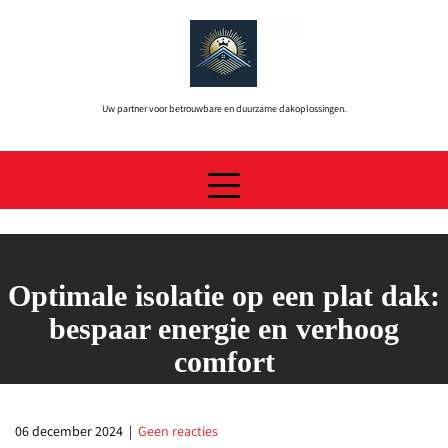
Skip
to
content
Uw partner voor betrouwbare en duurzame dakoplossingen.
Optimale isolatie op een plat dak:
bespaar energie en verhoog
comfort
06 december 2024
|
Geen reacties