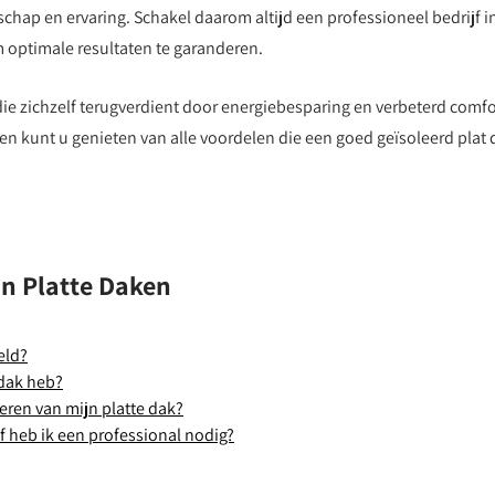
schap en ervaring. Schakel daarom altijd een professioneel bedrijf i
om optimale resultaten te garanderen.
 die zichzelf terugverdient door energiebesparing en verbeterd comfo
 kunt u genieten van alle voordelen die een goed geïsoleerd plat 
an Platte Daken
eld?
 dak heb?
eren van mijn platte dak?
of heb ik een professional nodig?