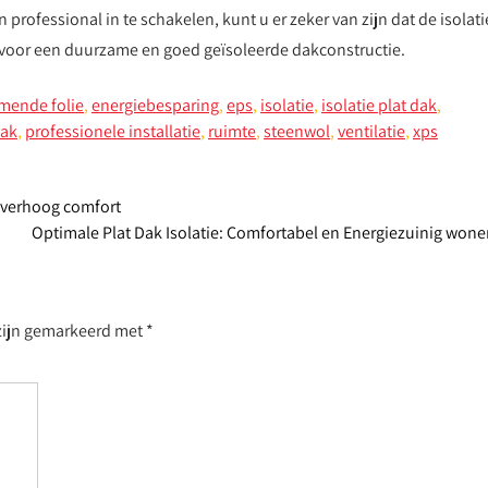
en professional in te schakelen, kunt u er zeker van zijn dat de isolati
en voor een duurzame en goed geïsoleerde dakconstructie.
ende folie
,
energiebesparing
,
eps
,
isolatie
,
isolatie plat dak
,
dak
,
professionele installatie
,
ruimte
,
steenwol
,
ventilatie
,
xps
n verhoog comfort
Optimale Plat Dak Isolatie: Comfortabel en Energiezuinig won
 zijn gemarkeerd met
*