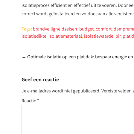
isolatieproces efficiënt en effectief uit te voeren. Door e
correct wordt geïnstalleerd en voldoet aan alle vereist
Tags:
brandveiligheidseisen
,
budget
,
comfort
,
dampremm
isolatiedikte
,
isolatiemateriaal
,
isolatiewaarde
,
pir
,
plat 
Post
←
Optimale isolatie op een plat dak: bespaar energie e
navigation
Geef een reactie
Je e-mailadres wordt niet gepubliceerd.
Vereiste velden
Reactie
*