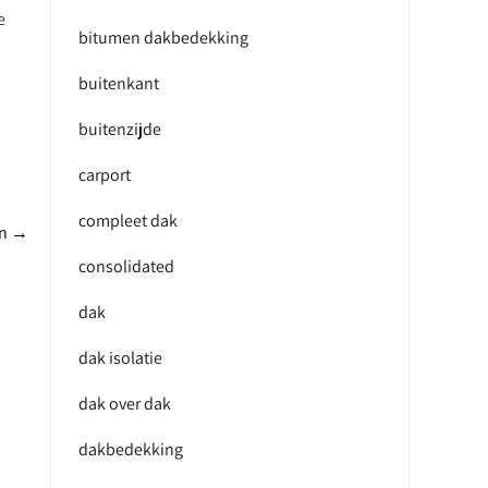
e
bitumen dakbedekking
buitenkant
buitenzijde
carport
compleet dak
en
→
consolidated
dak
dak isolatie
dak over dak
dakbedekking