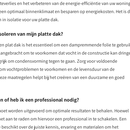
everlies en het verbeteren van de energie-efficiëntie van uw woning
r een optimaal binnenklimaat en besparen op energiekosten. Het is 
in isolatie voor uw platte dak.
oleren van mijn platte dak?
en plat dak is het essentieel om een dampremmende folie te gebrui
 aangebracht om te voorkomen dat vocht in de constructie kan dring
angrijk om condensvorming tegen te gaan. Zorg voor voldoende
em om vochtproblemen te voorkomen en de levensduur van de
deze maatregelen helpt bij het creëren van een duurzame en goed
en of heb ik een professional nodig?
g moet worden uitgevoerd om optimale resultaten te behalen. Hoewel
s het aan te raden om hiervoor een professional in te schakelen. Een
e beschikt over de juiste kennis, ervaring en materialen om het